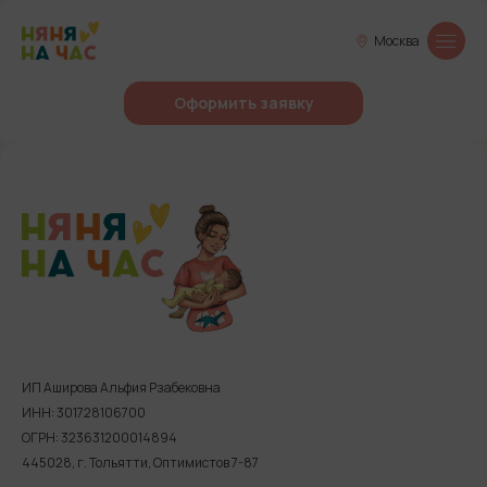
Москва
Оформить заявку
ИП Аширова Альфия Рзабековна
ИНН: 301728106700
ОГРН: 323631200014894
445028, г. Тольятти, Оптимистов 7-87