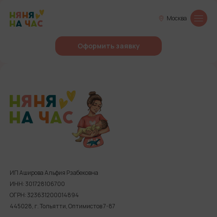
Москва
Оформить заявку
ИП Аширова Альфия Рзабековна
ИНН: 301728106700
ОГРН: 323631200014894
445028, г. Тольятти, Оптимистов 7-87