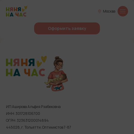
Москва
Оформить заявку
ИП Аширова Альфия Рзабековна
ИНН: 301728106700
ОГРН: 323631200014894
445028, г. Тольятти, Оптимистов 7-87