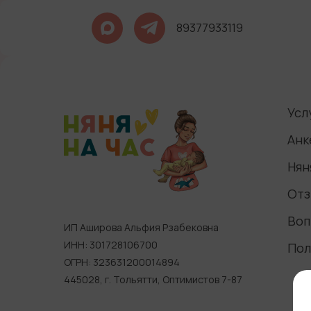
89377933119
Усл
Анк
Нян
Отз
Воп
ИП Аширова Альфия Рзабековна
ИНН: 301728106700
Пол
ОГРН: 323631200014894
445028, г. Тольятти, Оптимистов 7-87