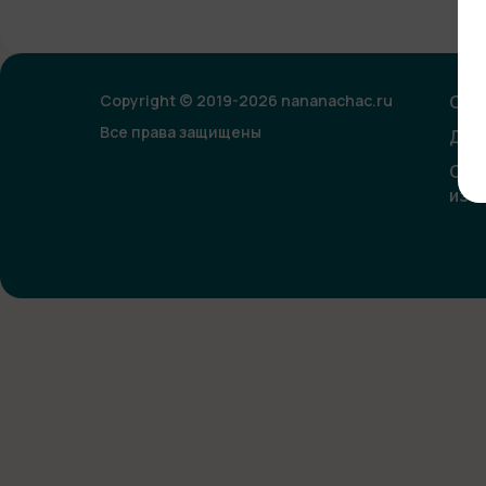
Copyright © 2019-2026 nananachac.ru
Опл
Все права защищены
Дог
Сог
изо