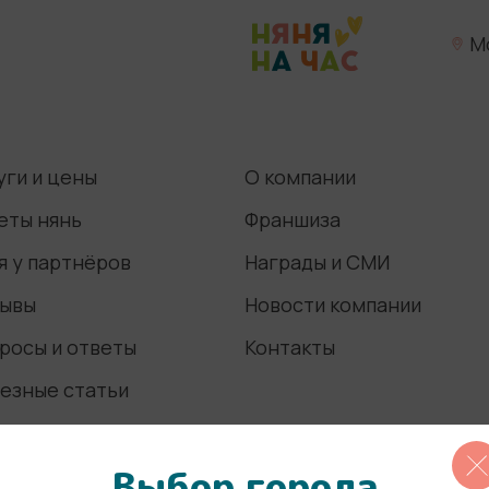
М
уги и цены
О компании
еты нянь
Франшиза
я у партнёров
Награды и СМИ
ывы
Новости компании
росы и ответы
Контакты
езные статьи
Выбор города