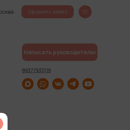
осква
Оформить заявку
Написать руководителю
89377933119