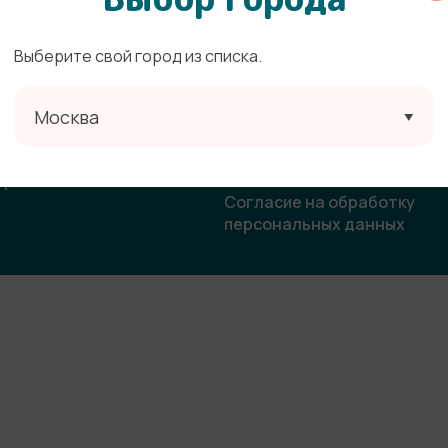
Выберите свой город из списка.
ата
Политика конфиденциальн
Москва
овор-оферта
Согласие на получение
рекламной и информацион
ласие на использование
рассылки
бражения
Согласие на обработку
персональных данных