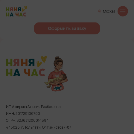
Москва
Оформить заявку
ИП Аширова Альфия Рзабековна
ИНН: 301728106700
ОГРН: 323631200014894
445028, г. Тольятти, Оптимистов 7-87