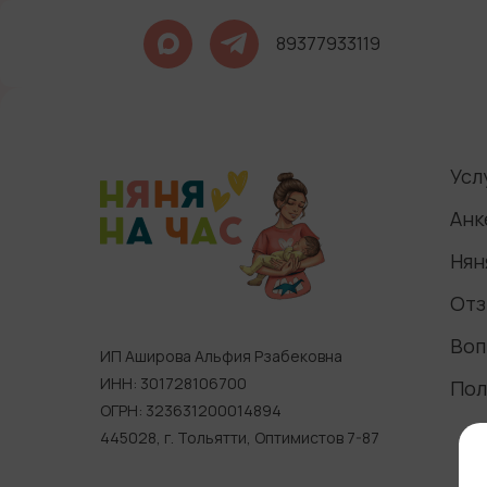
89377933119
Усл
Анк
Нян
Отз
Воп
ИП Аширова Альфия Рзабековна
ИНН: 301728106700
Пол
ОГРН: 323631200014894
445028, г. Тольятти, Оптимистов 7-87