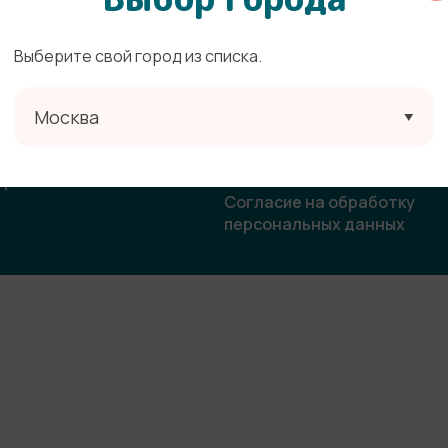
Выберите свой город из списка.
ата
Политика конфиденциальн
Москва
овор-оферта
Согласие на получение
рекламной и информацион
ласие на использование
рассылки
бражения
Согласие на обработку
персональных данных