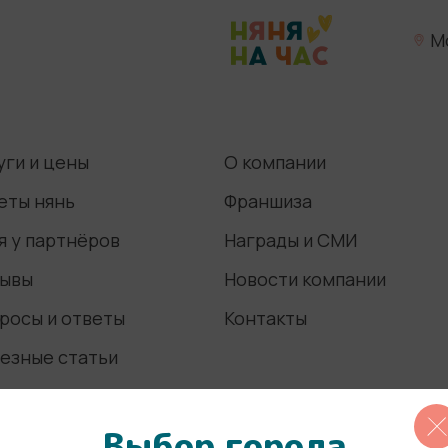
М
уги и цены
О компании
еты нянь
Франшиза
я у партнёров
Награды и СМИ
ывы
Новости компании
росы и ответы
Контакты
езные статьи
Выбор города