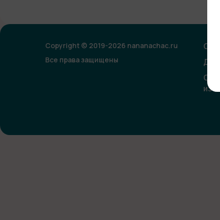
Copyright © 2019-2026 nananachac.ru
Опл
Все права защищены
Дог
Сог
изо