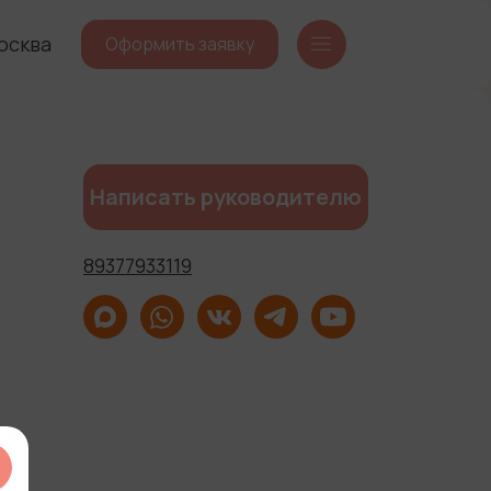
осква
Оформить заявку
Написать руководителю
89377933119