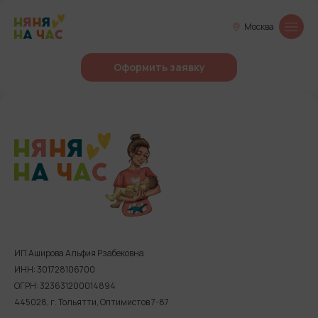
Москва
Оформить заявку
ИП Аширова Альфия Рзабековна
ИНН: 301728106700
ОГРН: 323631200014894
445028, г. Тольятти, Оптимистов 7-87