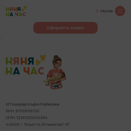
Москва
Оформить заявку
ИП Аширова Альфия Рзабековна
ИНН: 301728106700
ОГРН: 323631200014894
445028, г. Тольятти, Оптимистов 7-87