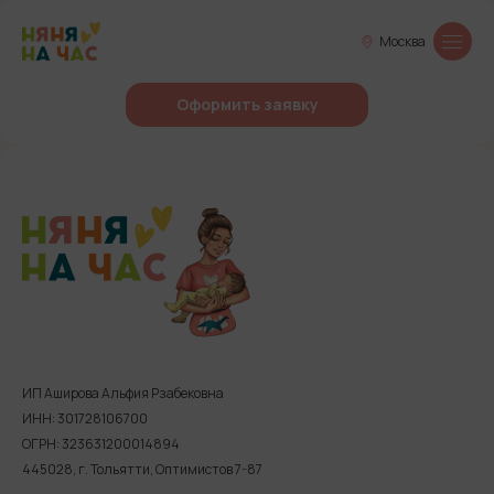
Москва
Оформить заявку
ИП Аширова Альфия Рзабековна
ИНН: 301728106700
ОГРН: 323631200014894
445028, г. Тольятти, Оптимистов 7-87