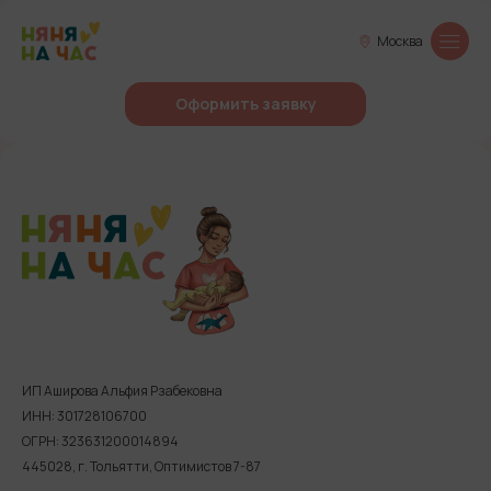
Москва
Оформить заявку
ИП Аширова Альфия Рзабековна
ИНН: 301728106700
ОГРН: 323631200014894
445028, г. Тольятти, Оптимистов 7-87