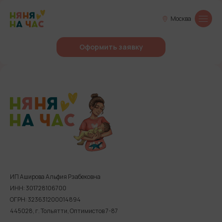
Москва
Оформить заявку
ИП Аширова Альфия Рзабековна
ИНН: 301728106700
ОГРН: 323631200014894
445028, г. Тольятти, Оптимистов 7-87