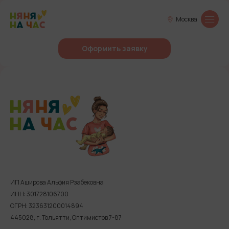
Москва
Оформить заявку
ИП Аширова Альфия Рзабековна
ИНН: 301728106700
ОГРН: 323631200014894
445028, г. Тольятти, Оптимистов 7-87