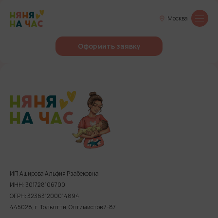
Москва
Оформить заявку
ИП Аширова Альфия Рзабековна
ИНН: 301728106700
ОГРН: 323631200014894
445028, г. Тольятти, Оптимистов 7-87